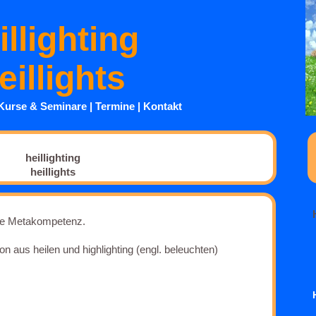
illighting
eillights
Kurse
& Seminare
|
Termine
|
Kontakt
heillighting
heillights
nge Metakompetenz.
n aus heilen und highlighting (engl. beleuchten)