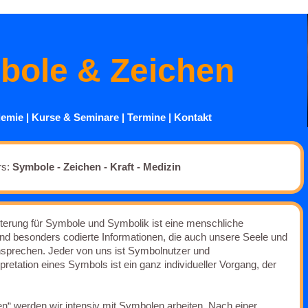
bole & Zeichen
emie
|
Kurse
& Seminare
|
Termine
|
Kontakt
rs:
Symbole - Zeichen - Kraft - Medizin
terung für Symbole und Symbolik ist eine menschliche
nd besonders codierte Informationen, die auch unsere Seele und
sprechen. Jeder von uns ist Symbolnutzer und
retation eines Symbols ist ein ganz individueller Vorgang, der
“ werden wir intensiv mit Symbolen arbeiten. Nach einer