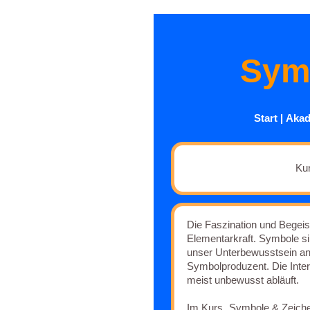
Sym
Start
|
Akad
Ku
Die Faszination und Begeis
Elementarkraft. Symbole si
unser Unterbewusstsein an
Symbolproduzent. Die Interp
meist unbewusst abläuft.
Im Kurs „Symbole & Zeichen