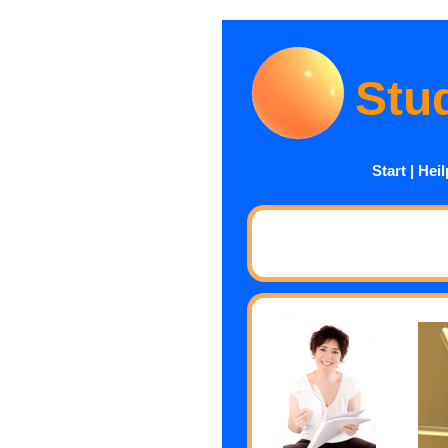
Stu
Start
|
Heil