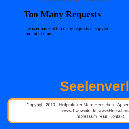
Seelenver
Copyright 2010 - Heilpraktiker Marc Heeschen - Appe
www.Tragweite.de
www.Heeschen
Impressum
Rss
Kontakt