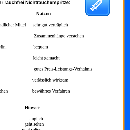
er rauchfrei
Nichtraucherspritze
:
Nutzen
undlicher Mittel sehr gut verträglich
atung Zusammenhänge verstehen
ca. 75 Min. bequem
n Janker leicht gemacht
 Preis-Leistungs-Verhaltnis
0% verlässlich wirksam
Fernsehen bewährtes Verfahren
e Hinweis
tauglich
mi geht selten
r geht selten