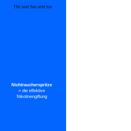
Nichtraucherspritze
= die effektive
Nikotinengiftung