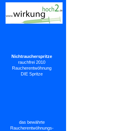
Nichtraucherspritze
rauchfrei 2010
Raucherentwöhnung
DIE Spritze
das bewährte
Raucherentwöhnungs-