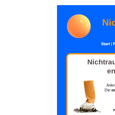
Ni
Start
Start
|
|
P
P
Nichtrau
en
Jeder
Die
o