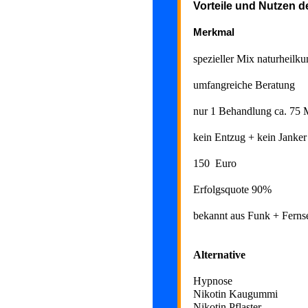
Vorteile und Nutzen d
Merkmal
spezieller Mix naturheilk
umfangreiche Ber
nur 1 Behandlung 
kein Entzug + kei
150 Euro gutes
Erfolgsquote 9
bekannt aus Funk + 
Alternativ
Hypnose 
Nikotin Kaugum
Nikotin Pflaste