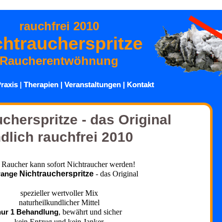
rauchfrei 2010
chtraucherspritze
Raucherentwöhnung
raxis
raxis
|
|
Therapien
Therapien
|
|
Veranstaltungen
Veranstaltungen
|
|
Kontakt
Kontakt
cherspritze - das Original
dlich rauchfrei 2010
 Raucher kann sofort Nichtraucher werden!
range
Nichtraucherspritze
- das Original
spezieller wertvoller Mix
naturheilkundlicher Mittel
nur 1 Behandlung
, bewährt und sicher
kein Entzug und kein Janker