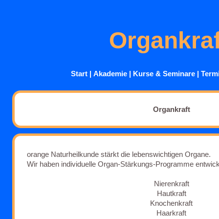
Organkraf
Start
|
Akademie
|
Kurse
& Seminare
|
Term
Organkraft
orange Naturheilkunde stärkt die lebenswichtigen Organe.
Wir haben individuelle Organ-Stärkungs-Programme entwick
Nierenkraft
Hautkraft
Knochenkraft
Haarkraft