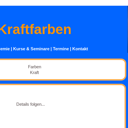
Kraftfarben
emie
|
Kurse
& Seminare
|
Termine
|
Kontakt
Farben
Kraft
Details folgen...