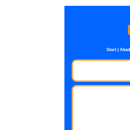
Start
|
Akad