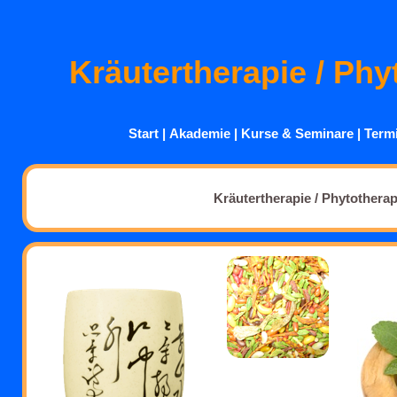
Kräutertherapie / Phy
Start
|
Akademie
|
Kurse
& Seminare
|
Term
Kräutertherapie / Phytotherap